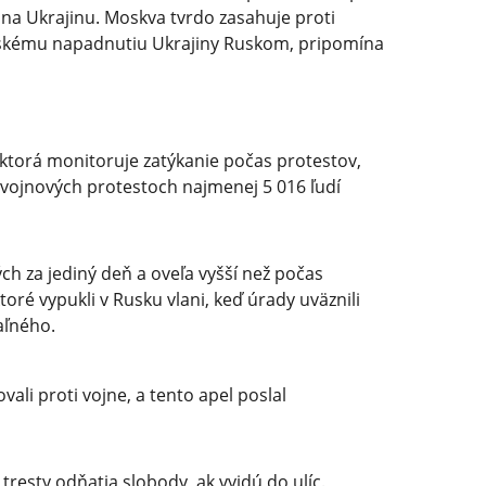
 na Ukrajinu. Moskva tvrdo zasahuje proti
enskému napadnutiu Ukrajiny Ruskom, pripomína
 ktorá monitoruje zatýkanie počas protestov,
otivojnových protestoch najmenej 5 016 ľudí
ch za jediný deň a oveľa vyšší než počas
toré vypukli v Rusku vlani, keď úrady uväznili
aľného.
vali proti vojne, a tento apel poslal
tresty odňatia slobody, ak vyjdú do ulíc.