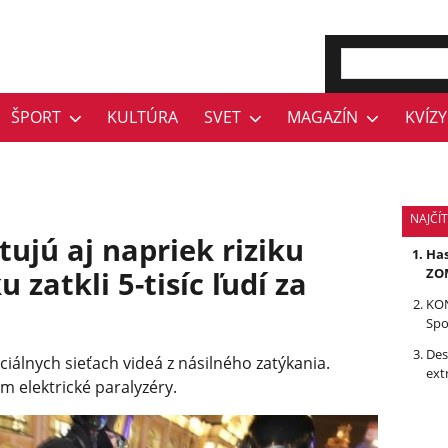
ŠPORT
KULTÚRA
SVET
MAGAZÍN
KVÍZY
NAJČÍ
tujú aj napriek riziku
Has
 zatkli 5-tisíc ľudí za
ZOM
KON
Spo
Des
ociálnych sieťach videá z násilného zatýkania.
ext
im elektrické paralyzéry.