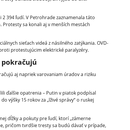
li 2 394 ľudí. V Petrohrade zaznamenala táto
. Protesty sa konali aj v menších mestách
ociálnych sieťach videá z násilného zatýkania. OVD-
 proti protestujúcim elektrické paralyzéry.
y pokračujú
račujú aj napriek varovaniam úradov a riziku
ili ďalšie opatrenia – Putin v piatok podpísal
 do výšky 15 rokov za „lživé správy“ o ruskej
ej dĺžky a pokuty pre ľudí, ktorí „zámerne
de, pričom tvrdšie tresty sa budú dávať v prípade,