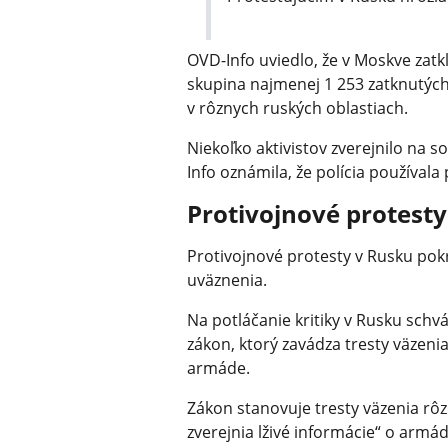
OVD-Info uviedlo, že v Moskve zatk
skupina najmenej 1 253 zatknutých
v rôznych ruských oblastiach.
Niekoľko aktivistov zverejnilo na s
Info oznámila, že polícia používala
Protivojnové protest
Protivojnové protesty v Rusku pok
uväznenia.
Na potláčanie kritiky v Rusku schvál
zákon, ktorý zavádza tresty väzenia
armáde.
Zákon stanovuje tresty väzenia rôzn
zverejnia lživé informácie“ o armá