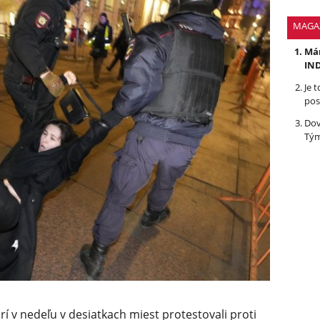
MAGA
Mám
IND
Je 
pos
Dov
Tým
orí v nedeľu v desiatkach miest protestovali proti