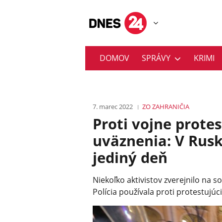
DOMOV
SPRÁVY
KRIMI
7. marec 2022
ZO ZAHRANIČIA
Proti vojne protes
uväznenia: V Rusku
jediný deň
Niekoľko aktivistov zverejnilo na s
Polícia používala proti protestujúc