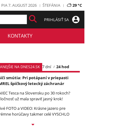
PIA 7. AUGUST 2026
ŠTEFÁNIA
29 °C
PRIHLÁSIŤ SA
KONTAKTY
7 dní
24 hod
TANEJŠIE NA DNES24.SK
iči smútia: Pri potápaní v priepasti
REL špičkový letecký záchranár
IEC Tesca na Slovensku po 30 rokoch?
ločnosť už mala spraviť jasný krok!
ivé FOTO a VIDEO: Krásne jazero pre
rémne horúčavy takmer celé VYSCHLO