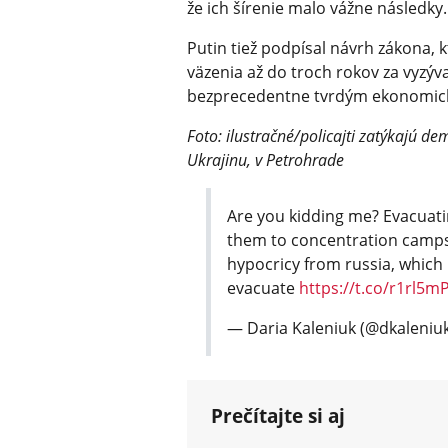
že ich šírenie malo vážne následky.
Putin tiež podpísal návrh zákona, 
väzenia až do troch rokov za vyzýv
bezprecedentne tvrdým ekonomický
Foto: ilustračné/po­licajti zatýkajú 
Ukrajinu, v Petrohrade
Are you kidding me? Evacuatin
them to concentration camps.
hypocricy from russia, which i
evacuate
https://t.co/r1rl5m
— Daria Kaleniuk (@dkaleniu
Prečítajte si aj