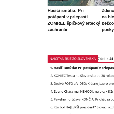
Hasiči smútia: Pri
Zden
potápaní v priepasti
na bic
ZOMREL špičkový letecký
bežc
záchranár
posky
NAJČÍTANEJŠIE ZO SLOVENSKA
7 dní
24
Hasiči smútia: Pri potápaní v priep
KONIEC Tesca na Slovensku po 30 rokoch
Desivé FOTO a VIDEO: Krásne jazero p
Zdeno Chára mal NEHODU na bicykli! Z
Pekelné horúčavy KONČIA: Prichádza och
Kto bol NAJLEPŠÍ prezident? Slováci ro