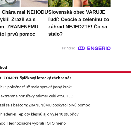
o Chára mal NEHODU
Slovenská obec VARUJE
ykli! Zrazil sa s
ľudí: Ovocie a zeleninu zo
om: ZRANENÉMU
záhrad NEJEDZTE! Čo sa
tol prvú pomoc
stalo?
 hod
asti ZOMREL špičkový letecký záchranár
? Spoločnosť už mala spraviť jasný krok!
re extrémne horúčavy takmer celé VYSCHLO
razil sa s bežcom: ZRANENÉMU poskytol prvú pomoc
ladenie! Teploty klesnú aj o vyše 10 stupňov
zhodli! Jednoznačne vybrali TOTO meno