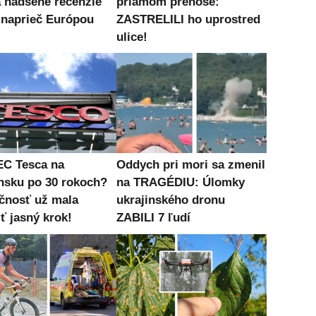
a nadšené recenzie
priamom prenose:
 naprieč Európou
ZASTRELILI ho uprostred
ulice!
C Tesca na
Oddych pri mori sa zmenil
nsku po 30 rokoch?
na TRAGÉDIU: Úlomky
čnosť už mala
ukrajinského dronu
ť jasný krok!
ZABILI 7 ľudí