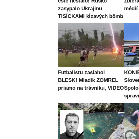
ešte nestalo! Rusko
zbier
zasypalo Ukrajinu
médií
TISÍCKAMI kĺzavých bômb
Futbalistu zasiahol
KONIE
BLESK! Mladík ZOMREL
Slove
priamo na trávniku, VIDEO
Spolo
spravi