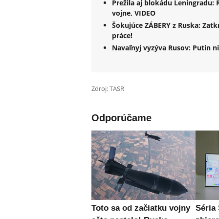
Prežila aj blokádu Leningradu: 
vojne, VIDEO
Šokujúce ZÁBERY z Ruska: Zatk
práce!
Navaľnyj vyzýva Rusov: Putin nie
Zdroj: TASR
Odporúčame
Toto sa od začiatku vojny
Séria