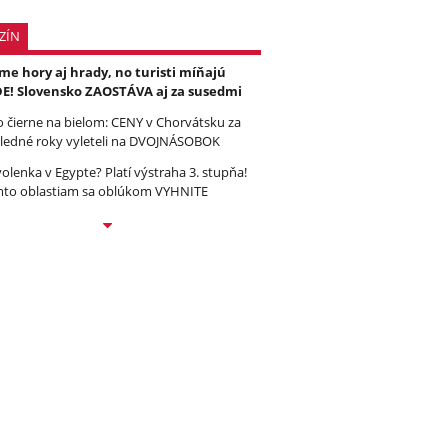
ZÍN
e hory aj hrady, no turisti míňajú
E! Slovensko ZAOSTÁVA aj za susedmi
to čierne na bielom: CENY v Chorvátsku za
ledné roky vyleteli na DVOJNÁSOBOK
olenka v Egypte? Platí výstraha 3. stupňa!
to oblastiam sa oblúkom VYHNITE