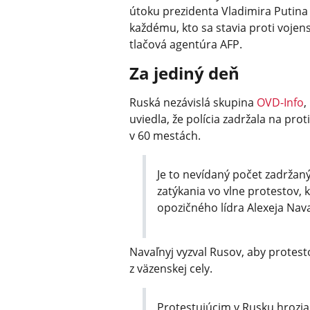
útoku prezidenta Vladimira Putina
každému, kto sa stavia proti voj
tlačová agentúra AFP.
Za jediný deň
Ruská nezávislá skupina
OVD-Info
,
uviedla, že polícia zadržala na pr
v 60 mestách.
Je to nevídaný počet zadržaný
zatýkania vo vlne protestov, k
opozičného lídra Alexeja Nav
Navaľnyj vyzval Rusov, aby protesto
z väzenskej cely.
Protestujúcim v Rusku hrozia 