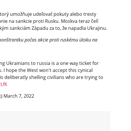
ktorý umožňuje udeľovať pokuty alebo tresty
anie na sankcie proti Rusku. Moskva teraz čelí
m sankciám Západu za to, že napadla Ukrajinu.
demonštrantku počas akcie proti ruskému útoku na
g Ukrainians to russia is a one way ticket for
 I hope the West won't accept this cynical
s deliberatly shelling civilians who are trying to
PLfK
k)
March 7, 2022