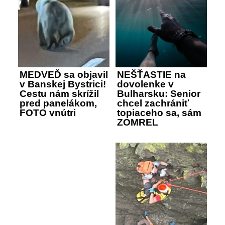
MEDVEĎ sa objavil
NEŠŤASTIE na
v Banskej Bystrici!
dovolenke v
Cestu nám skrížil
Bulharsku: Senior
pred panelákom,
chcel zachrániť
FOTO vnútri
topiaceho sa, sám
ZOMREL