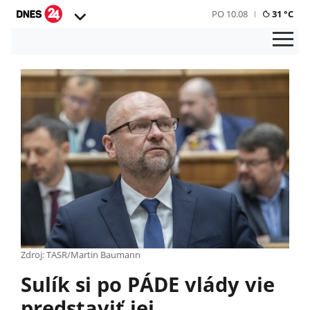
PO 10.08
31 °C
Zdroj: TASR/Martin Baumann
Sulík si po PÁDE vlády vie
predstaviť jej