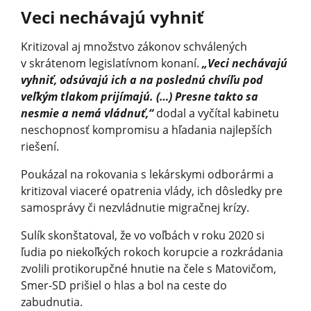
Veci nechávajú vyhniť
Kritizoval aj množstvo zákonov schválených
v skrátenom legislatívnom konaní.
„Veci nechávajú
vyhniť, odsúvajú ich a na poslednú chvíľu pod
veľkým tlakom prijímajú. (…) Presne takto sa
nesmie a nemá vládnuť,“
dodal a vyčítal kabinetu
neschopnosť kompromisu a hľadania najlepších
riešení.
Poukázal na rokovania s lekárskymi odborármi a
kritizoval viaceré opatrenia vlády, ich dôsledky pre
samosprávy či nezvládnutie migračnej krízy.
Sulík skonštatoval, že vo voľbách v roku 2020 si
ľudia po niekoľkých rokoch korupcie a rozkrádania
zvolili protikorupčné hnutie na čele s Matovičom,
Smer-SD prišiel o hlas a bol na ceste do
zabudnutia.