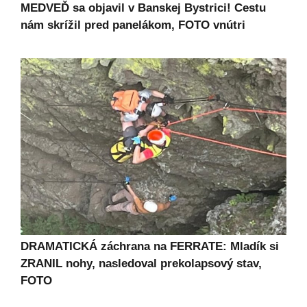
MEDVEĎ sa objavil v Banskej Bystrici! Cestu
nám skrížil pred panelákom, FOTO vnútri
DRAMATICKÁ záchrana na FERRATE: Mladík si
ZRANIL nohy, nasledoval prekolapsový stav,
FOTO