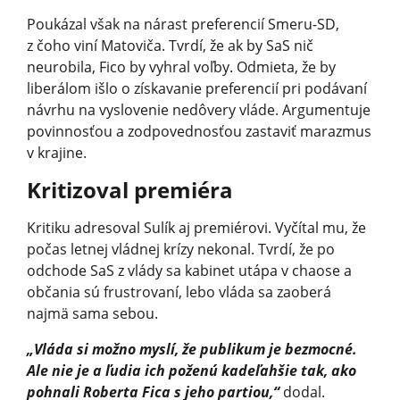
Poukázal však na nárast preferencií Smeru-SD,
z čoho viní Matoviča. Tvrdí, že ak by SaS nič
neurobila, Fico by vyhral voľby. Odmieta, že by
liberálom išlo o získavanie preferencií pri podávaní
návrhu na vyslovenie nedôvery vláde. Argumentuje
povinnosťou a zodpovednosťou zastaviť marazmus
v krajine.
Kritizoval premiéra
Kritiku adresoval Sulík aj premiérovi. Vyčítal mu, že
počas letnej vládnej krízy nekonal. Tvrdí, že po
odchode SaS z vlády sa kabinet utápa v chaose a
občania sú frustrovaní, lebo vláda sa zaoberá
najmä sama sebou.
„Vláda si možno myslí, že publikum je bezmocné.
Ale nie je a ľudia ich poženú kadeľahšie tak, ako
pohnali Roberta Fica s jeho partiou,“
dodal.