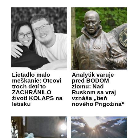
Lietadlo malo
Analytik varuje
meškanie: Otcovi
pred BODOM
troch detí to
zlomu: Nad
ZACHRÁNILO
Ruskom sa vraj
život! KOLAPS na
vznáša „tieň
letisku
nového Prigožina“