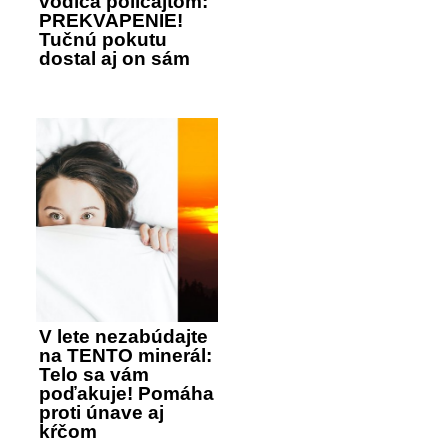
vodiča policajtom:
PREKVAPENIE!
Tučnú pokutu
dostal aj on sám
V lete nezabúdajte
na TENTO minerál:
Telo sa vám
poďakuje! Pomáha
proti únave aj
kŕčom