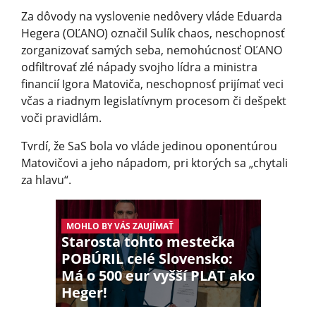
Za dôvody na vyslovenie nedôvery vláde Eduarda
Hegera (OĽANO) označil Sulík chaos, neschopnosť
zorganizovať samých seba, nemohúcnosť OĽANO
odfiltrovať zlé nápady svojho lídra a ministra
financií Igora Matoviča, neschopnosť prijímať veci
včas a riadnym legislatívnym procesom či dešpekt
voči pravidlám.
Tvrdí, že SaS bola vo vláde jedinou oponentúrou
Matovičovi a jeho nápadom, pri ktorých sa „chytali
za hlavu“.
MOHLO BY VÁS ZAUJÍMAŤ
Starosta tohto mestečka
POBÚRIL celé Slovensko:
Má o 500 eur vyšší PLAT ako
Heger!