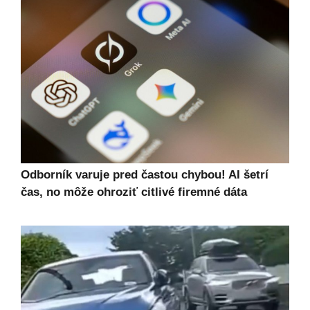
Odborník varuje pred častou chybou! AI šetrí
čas, no môže ohroziť citlivé firemné dáta