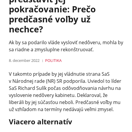
pokračovanie: Prečo
predčasné voľby už
nechce?
Ak by sa podarilo vláde vysloviť nedôveru, mohla by
sa riadne a zmysluplne rekonštruovať.
8. december 2022
POLITIKA
V takomto prípade by jej vládnutie strana SaS
v Národnej rade (NR) SR podporila. Uviedol to líder
SaS Richard Sulík počas odôvodňovania návrhu na
vyslovenie nedôvery kabinetu. Deklaroval, že
liberáli by jej súčasťou neboli. Predčasné voľby mu
už vzhľadom na termíny nedávajú veľmi zmysel.
Viacero alternatív