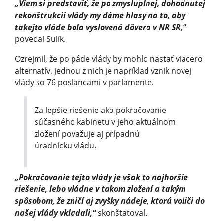
„Viem si predstaviť, že po zmysluplnej, dohodnutej
rekonštrukcii vlády my dáme hlasy na to, aby
takejto vláde bola vyslovená dôvera v NR SR,“
povedal Sulík.
Ozrejmil, že po páde vlády by mohlo nastať viacero
alternatív, jednou z nich je napríklad vznik novej
vlády so 76 poslancami v parlamente.
Za lepšie riešenie ako pokračovanie
súčasného kabinetu v jeho aktuálnom
zložení považuje aj prípadnú
úradnícku vládu.
„Pokračovanie tejto vlády je však to najhoršie
riešenie, lebo vládne v takom zložení a takým
spôsobom, že zničí aj zvyšky nádeje, ktorú voliči do
našej vlády vkladali,“
skonštatoval.