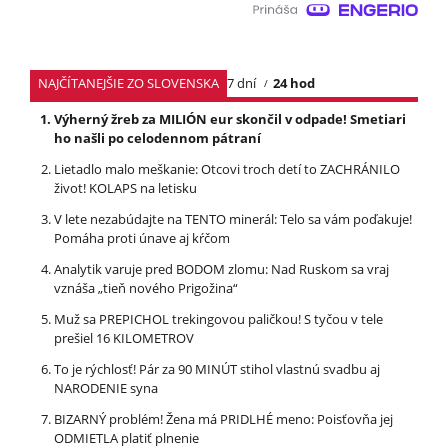
NAJČÍTANEJŠIE ZO SLOVENSKA
7 dní
24 hod
Výherný žreb za MILIÓN eur skončil v odpade! Smetiari
ho našli po celodennom pátraní
Lietadlo malo meškanie: Otcovi troch detí to ZACHRÁNILO
život! KOLAPS na letisku
V lete nezabúdajte na TENTO minerál: Telo sa vám poďakuje!
Pomáha proti únave aj kŕčom
Analytik varuje pred BODOM zlomu: Nad Ruskom sa vraj
vznáša „tieň nového Prigožina“
Muž sa PREPICHOL trekingovou paličkou! S tyčou v tele
prešiel 16 KILOMETROV
To je rýchlosť! Pár za 90 MINÚT stihol vlastnú svadbu aj
NARODENIE syna
BIZARNÝ problém! Žena má PRIDLHÉ meno: Poisťovňa jej
ODMIETLA platiť plnenie