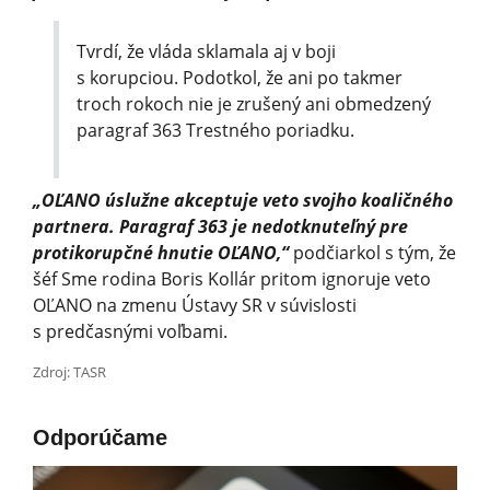
Tvrdí, že vláda sklamala aj v boji
s korupciou. Podotkol, že ani po takmer
troch rokoch nie je zrušený ani obmedzený
paragraf 363 Trestného poriadku.
„OĽANO úslužne akceptuje veto svojho koaličného
partnera. Paragraf 363 je nedotknuteľný pre
protikorupčné hnutie OĽANO,“
podčiarkol s tým, že
šéf Sme rodina Boris Kollár pritom ignoruje veto
OĽANO na zmenu Ústavy SR v súvislosti
s predčasnými voľbami.
Zdroj: TASR
Odporúčame