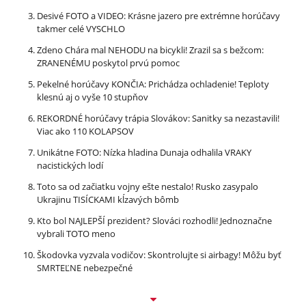
Desivé FOTO a VIDEO: Krásne jazero pre extrémne horúčavy
takmer celé VYSCHLO
Zdeno Chára mal NEHODU na bicykli! Zrazil sa s bežcom:
ZRANENÉMU poskytol prvú pomoc
Pekelné horúčavy KONČIA: Prichádza ochladenie! Teploty
klesnú aj o vyše 10 stupňov
REKORDNÉ horúčavy trápia Slovákov: Sanitky sa nezastavili!
Viac ako 110 KOLAPSOV
Unikátne FOTO: Nízka hladina Dunaja odhalila VRAKY
nacistických lodí
Toto sa od začiatku vojny ešte nestalo! Rusko zasypalo
Ukrajinu TISÍCKAMI kĺzavých bômb
Kto bol NAJLEPŠÍ prezident? Slováci rozhodli! Jednoznačne
vybrali TOTO meno
Škodovka vyzvala vodičov: Skontrolujte si airbagy! Môžu byť
SMRTEĽNE nebezpečné