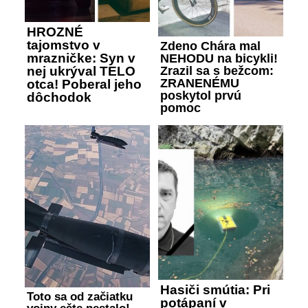
HROZNÉ
tajomstvo v
Zdeno Chára mal
mrazničke: Syn v
NEHODU na bicykli!
Zrazil sa s bežcom:
nej ukrýval TELO
ZRANENÉMU
otca! Poberal jeho
poskytol prvú
dôchodok
pomoc
Hasiči smútia: Pri
Toto sa od začiatku
potápaní v