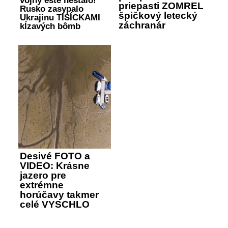
vojny ešte nestalo!
priepasti ZOMREL
Rusko zasypalo
špičkový letecký
Ukrajinu TISÍCKAMI
záchranár
kĺzavých bômb
Desivé FOTO a
VIDEO: Krásne
jazero pre
extrémne
horúčavy takmer
celé VYSCHLO