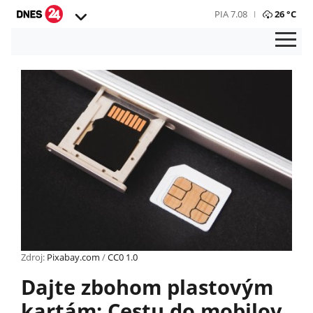
PIA 7.08
26 °C
Zdroj:
Pixabay.com
/
CC0 1.0
Dajte zbohom plastovým
kartám: Cestu do mobilov