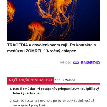
TRAGÉDIA v dovolenkovom raji! Po kontakte s
medúzou ZOMREL 13-ročný chlapec
NAJČÍTANEJŠIE ZO SLOVENSKA
7 dní
24 hod
Hasiči smútia: Pri potápaní v priepasti ZOMREL špičkový
letecký záchranár
KONIEC Tesca na Slovensku po 30 rokoch? Spoločnosť už
mala spraviť jasný krok!