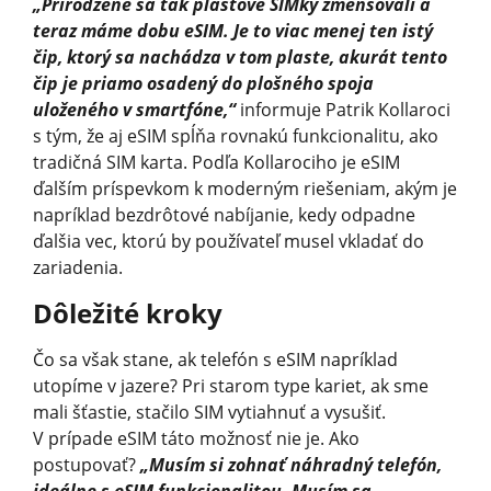
„Prirodzene sa tak plastové SIMky zmenšovali a
teraz máme dobu eSIM. Je to viac menej ten istý
čip, ktorý sa nachádza v tom plaste, akurát tento
čip je priamo osadený do plošného spoja
uloženého v smartfóne,“
informuje Patrik Kollaroci
s tým, že aj eSIM spĺňa rovnakú funkcionalitu, ako
tradičná SIM karta. Podľa Kollarociho je eSIM
ďalším príspevkom k moderným riešeniam, akým je
napríklad bezdrôtové nabíjanie, kedy odpadne
ďalšia vec, ktorú by používateľ musel vkladať do
zariadenia.
Dôležité kroky
Čo sa však stane, ak telefón s eSIM napríklad
utopíme v jazere? Pri starom type kariet, ak sme
mali šťastie, stačilo SIM vytiahnuť a vysušiť.
V prípade eSIM táto možnosť nie je. Ako
postupovať?
„Musím si zohnať náhradný telefón,
ideálne s eSIM funkcionalitou. Musím sa