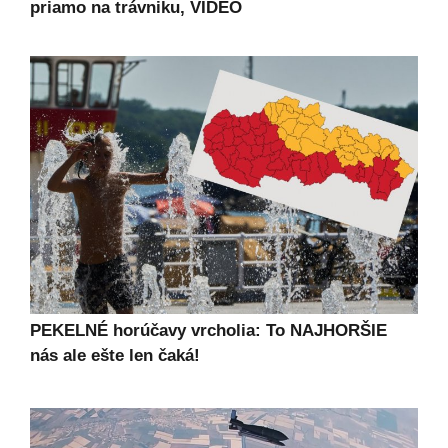
priamo na trávniku, VIDEO
PEKELNÉ horúčavy vrcholia: To NAJHORŠIE
nás ale ešte len čaká!