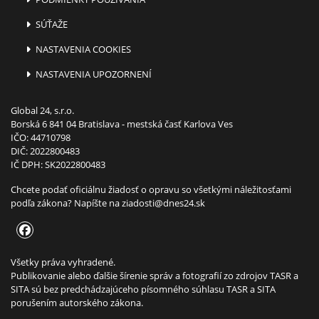
SÚŤAŽE
NASTAVENIA COOKIES
NASTAVENIA UPOZORNENÍ
Global 24, s.r.o.
Borská 6 841 04 Bratislava - mestská časť Karlova Ves
IČO: 44710798
DIČ: 2022800483
IČ DPH: SK2022800483
Chcete podať oficiálnu žiadosť o opravu so všetkými náležitosťami
podľa zákona? Napíšte na
ziadosti@dnes24.sk
Všetky práva vyhradené.
Publikovanie alebo ďalšie šírenie správ a fotografií zo zdrojov TASR a
SITA sú bez predchádzajúceho písomného súhlasu TASR a SITA
porušením autorského zákona.