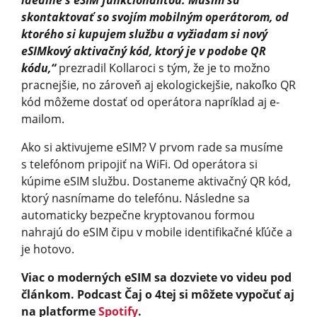
skontaktovať so svojím mobilným operátorom, od
ktorého si kupujem službu a vyžiadam si nový
eSIMkový aktivačný kód, ktorý je v podobe QR
kódu,“
prezradil Kollaroci s tým, že je to možno
pracnejšie, no zároveň aj ekologickejšie, nakoľko QR
kód môžeme dostať od operátora napríklad aj e-
mailom.
Ako si aktivujeme eSIM? V prvom rade sa musíme
s telefónom pripojiť na WiFi. Od operátora si
kúpime eSIM službu. Dostaneme aktivačný QR kód,
ktorý nasnímame do telefónu. Následne sa
automaticky bezpečne kryptovanou formou
nahrajú do eSIM čipu v mobile identifikačné kľúče a
je hotovo.
Viac o moderných eSIM sa dozviete vo videu pod
článkom. Podcast Čaj o 4tej si môžete vypočuť aj
na platforme
Spotify
.