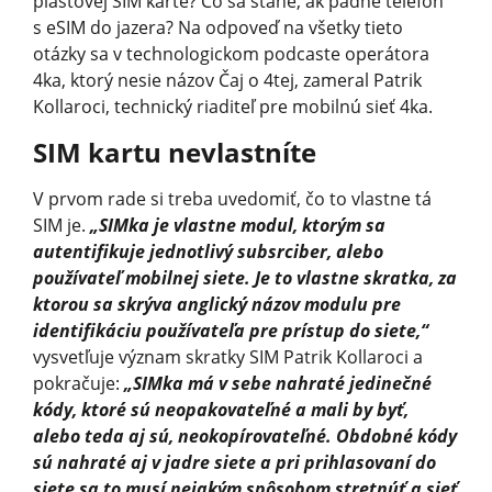
plastovej SIM karte? Čo sa stane, ak padne telefón
s eSIM do jazera? Na odpoveď na všetky tieto
otázky sa v technologickom podcaste operátora
4ka, ktorý nesie názov Čaj o 4tej, zameral Patrik
Kollaroci, technický riaditeľ pre mobilnú sieť 4ka.
SIM kartu nevlastníte
V prvom rade si treba uvedomiť, čo to vlastne tá
SIM je.
„SIMka je vlastne modul, ktorým sa
autentifikuje jednotlivý subsrciber, alebo
používateľ mobilnej siete. Je to vlastne skratka, za
ktorou sa skrýva anglický názov modulu pre
identifikáciu používateľa pre prístup do siete,“
vysvetľuje význam skratky SIM Patrik Kollaroci a
pokračuje:
„SIMka má v sebe nahraté jedinečné
kódy, ktoré sú neopakovateľné a mali by byť,
alebo teda aj sú, neokopírovateľné. Obdobné kódy
sú nahraté aj v jadre siete a pri prihlasovaní do
siete sa to musí nejakým spôsobom stretnúť a sieť