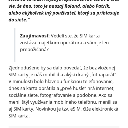
vie, že áno, toto je naozaj Roland, alebo Patrik,
alebo akýkoľvek iný používateľ, ktorý sa prihlasuje
do siete.“
Zaujímavosť
: Vedeli ste, že SIM karta
zostáva majetkom operátora a vám je len
prepožičaná?
Zjednodušene by sa dalo povedať, že bez vloženej
SIM karty je náš mobil iba akýsi drahý „fotoaparát“.
V minulosti bolo hlavnou funkciou telefonovanie,
dnes sa karta obrátila a „prvé husle“ hrá internet,
sociálne siete, fotografovanie a podobne. Ako sa
menil štýl využívania mobilného telefónu, menili sa
aj SIM karty. Novinkou je tzv. eSIM, čiže elektronická
SIM karta.