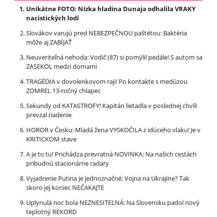
Unikátne FOTO: Nízka hladina Dunaja odhalila VRAKY
nacistických lodí
Slovákov varujú pred NEBEZPEČNOU paštétou: Baktéria
môže aj ZABÍJAŤ
Neuveriteľná nehoda: Vodič (87) si pomýlil pedále! S autom sa
ZASEKOL medzi domami
TRAGÉDIA v dovolenkovom raji! Po kontakte s medúzou
ZOMREL 13-ročný chlapec
Sekundy od KATASTROFY! Kapitán lietadla v poslednej chvíli
prevzal riadenie
HOROR v Česku: Mladá žena VYSKOČILA z idúceho vlaku! Je v
KRITICKOM stave
A je to tu! Prichádza prevratná NOVINKA: Na našich cestách
pribudnú stacionárne radary
Vyjadrenie Putina je jednoznačné: Vojna na Ukrajine? Tak
skoro jej koniec NEČAKAJTE
Uplynulá noc bola NEZNESITEĽNÁ: Na Slovensku padol nový
teplotný REKORD