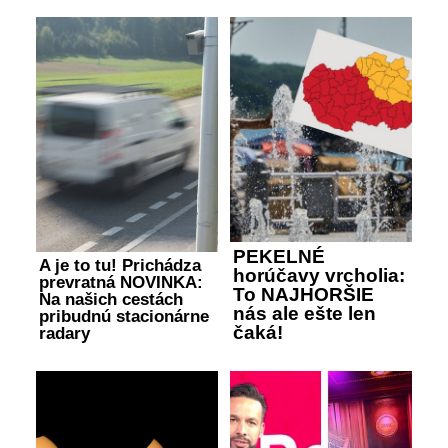
PEKELNÉ
A je to tu! Prichádza
horúčavy vrcholia:
prevratná NOVINKA:
To NAJHORŠIE
Na našich cestách
nás ale ešte len
pribudnú stacionárne
čaká!
radary