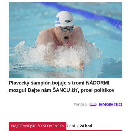
Plavecký šampión bojuje s tromi NÁDORMI
mozgu! Dajte nám ŠANCU žiť, prosí politikov
NAJČÍTANEJŠIE ZO SLOVENSKA
7 dní
24 hod