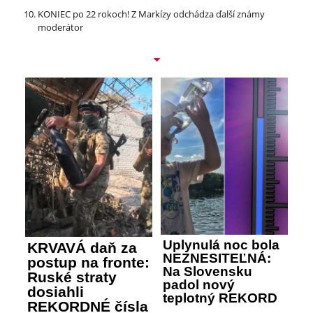
KONIEC po 22 rokoch! Z Markízy odchádza ďalší známy
moderátor
Uplynulá noc bola
KRVAVÁ daň za
NEZNESITEĽNÁ:
postup na fronte:
Na Slovensku
Ruské straty
padol nový
dosiahli
teplotný REKORD
REKORDNÉ čísla