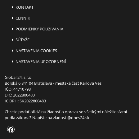
KONTAKT
CENNÍK
PODMIENKY POUŽÍVANIA
SÚŤAŽE
NASTAVENIA COOKIES
NASTAVENIA UPOZORNENÍ
Global 24, s.r.o.
Borská 6 841 04 Bratislava - mestská časť Karlova Ves
IČO: 44710798
DIČ: 2022800483
IČ DPH: SK2022800483
Chcete podať oficiálnu žiadosť o opravu so všetkými náležitosťami
podľa zákona? Napíšte na
ziadosti@dnes24.sk