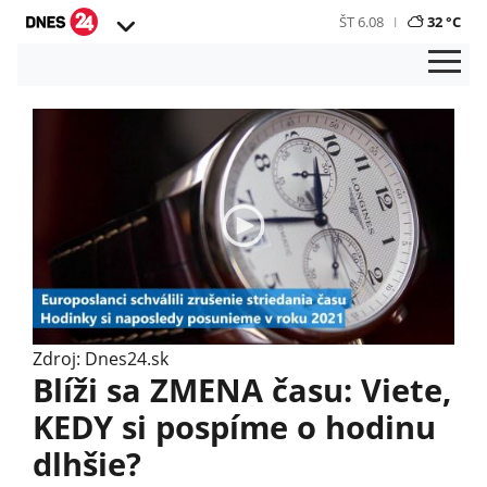
ŠT 6.08
32 °C
Zdroj: Dnes24.sk
Blíži sa ZMENA času: Viete,
KEDY si pospíme o hodinu
dlhšie?