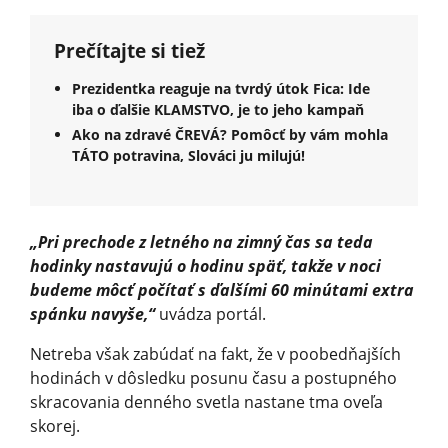
Prečítajte si tiež
Prezidentka reaguje na tvrdý útok Fica: Ide
iba o ďalšie KLAMSTVO, je to jeho kampaň
Ako na zdravé ČREVÁ? Pomôcť by vám mohla
TÁTO potravina, Slováci ju milujú!
„Pri prechode z letného na zimný čas sa teda
hodinky nastavujú o hodinu späť, takže v noci
budeme môcť počítať s ďalšími 60 minútami extra
spánku navyše,“
uvádza portál.
Netreba však zabúdať na fakt, že v poobedňajších
hodinách v dôsledku posunu času a postupného
skracovania denného svetla nastane tma oveľa
skorej.