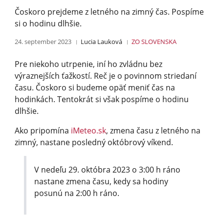
Čoskoro prejdeme z letného na zimný čas. Pospíme
si o hodinu dlhšie.
24. september 2023
Lucia Lauková
ZO SLOVENSKA
Pre niekoho utrpenie, iní ho zvládnu bez
výraznejších ťažkostí. Reč je o povinnom striedaní
času. Čoskoro si budeme opäť meniť čas na
hodinkách. Tentokrát si však pospíme o hodinu
dlhšie.
Ako pripomína
iMeteo.sk
, zmena času z letného na
zimný, nastane posledný októbrový víkend.
V nedeľu 29. októbra 2023 o 3:00 h ráno
nastane zmena času, kedy sa hodiny
posunú na 2:00 h ráno.