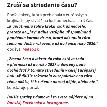
Zruší sa striedanie času?
Podľa ankety, ktorá prebiehala v európskych
krajinách, by si väčšina ľudí ponechala letný čas.
„K uplatneniu tohto kroku však už nedošlo,
pretože do „hry“ náhle vstúpila už spomínaná
pandémia koronavírusu, ktorá odsunula túto
tému na ďalšie rokovania až do konca roku 2026,“
dodáva
iMeteo.sk
.
„Zmena času dvakrát do roka ostáva teda
v platnosti až do roku 2027 a dovtedy bude
dochádzať k tomuto striedaniu v celej Európskej
únii. Až ďalšie rokovania europolitikov na túto
tému ukážu, či k rušeniu naozaj dôjde, alebo nie,“
konštatuje portál.
Ďalšie správy z domova i zo sveta nájdete aj na
Dnes24
,
Facebooku
a
Instagrame
.