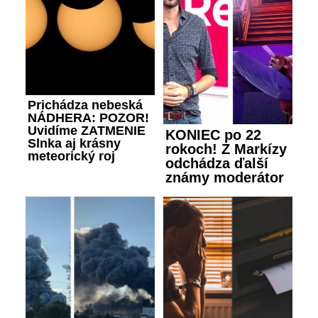
Prichádza nebeská
NÁDHERA: POZOR!
Uvidíme ZATMENIE
KONIEC po 22
Slnka aj krásny
rokoch! Z Markízy
meteorický roj
odchádza ďalší
známy moderátor