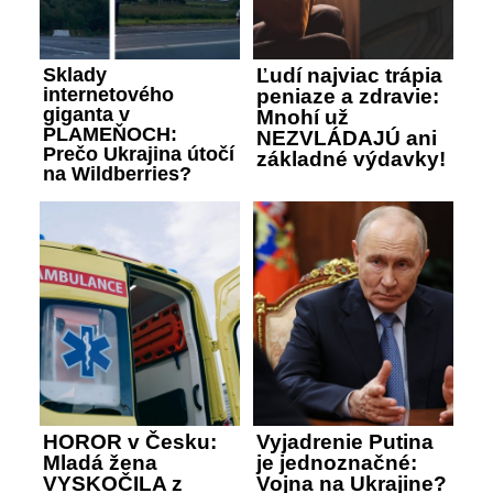
Sklady
Ľudí najviac trápia
internetového
peniaze a zdravie:
giganta v
Mnohí už
PLAMEŇOCH:
NEZVLÁDAJÚ ani
Prečo Ukrajina útočí
základné výdavky!
na Wildberries?
HOROR v Česku:
Vyjadrenie Putina
Mladá žena
je jednoznačné:
VYSKOČILA z
Vojna na Ukrajine?